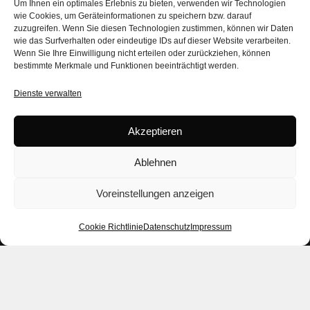
in
Um Ihnen ein optimales Erlebnis zu bieten, verwenden wir Technologien
wie Cookies, um Geräteinformationen zu speichern bzw. darauf
zuzugreifen. Wenn Sie diesen Technologien zustimmen, können wir Daten
z
wie das Surfverhalten oder eindeutige IDs auf dieser Website verarbeiten.
Wenn Sie Ihre Einwilligung nicht erteilen oder zurückziehen, können
bestimmte Merkmale und Funktionen beeinträchtigt werden.
Legal
+49 152
Dienste verwalten
Datenschutz
342 707
Akzeptieren
Impressum
81
Social
info@1
Ablehnen
Media
8-
Datenschutz
Voreinstellungen anzeigen
zehn.de
ROLL
SCROLL
SCROLL
Cookie Richtlinie
Datenschutz
Impressum